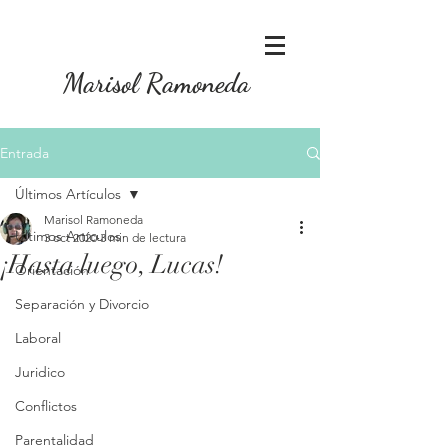
Marisol Ramoneda
Entrada
Últimos Artículos
Marisol Ramoneda
Últimos Artículos
3 oct 2020
3 min de lectura
¡Hasta luego, Lucas!
Orientación
Separación y Divorcio
Laboral
Juridico
Conflictos
Parentalidad