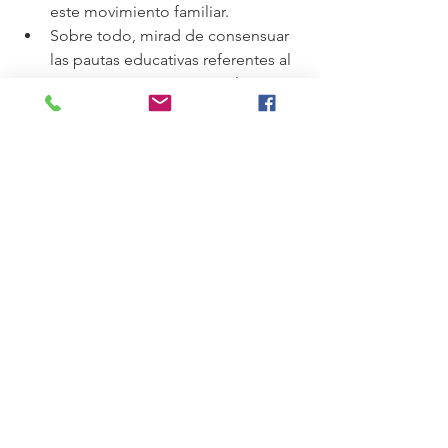
este movimiento familiar.
Sobre todo, mirad de consensuar 
las pautas educativas referentes al 
uso y tiempo que vuestro hijo va a 
dedicar a los móviles, 
ordenadores, y otros dispositivos.
En el caso de no saber cómo 
gestionarlo podéis siempre pedir un 
asesoramiento profesional. Y recordad 
que en cada movimiento existe 
también una parte positiva. Nuestro 
deber es reajustarnos a la vida y 
disfrutar de cada una de las etapas 
vitales.
divorcio
custodia
interferencias parentales
adolescente
padres
Separación y Divorcio