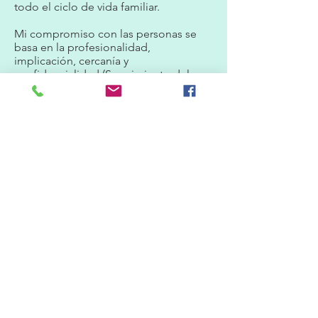
todo el ciclo de vida familiar.
Mi compromiso con las personas se
basa en la profesionalidad,
implicación, cercanía y
confidencialidad (Seguimiento del
Código Deontológico del Colegio
Oficial de Psicología de Cataluña).
Área Personal y Familiar
Autoestima e inseguridad
Ansiedad y estrés
Autoconocimiento
Depresión y duelo
Habilidades sociales
Cambios vitales
Área
Separaciones y