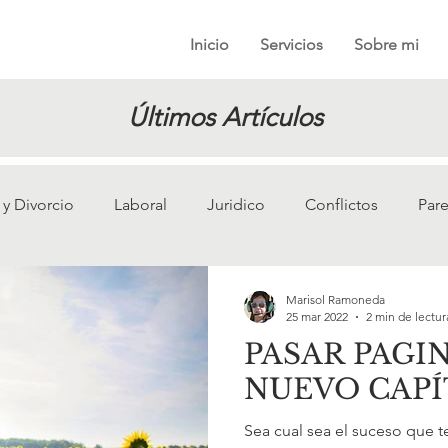
Inicio
Servicios
Sobre mi
Últimos Artículos
y Divorcio
Laboral
Juridico
Conflictos
Pare
Marisol Ramoneda
25 mar 2022
2 min de lectur
PASAR PAGIN
NUEVO CAP
Sea cual sea el suceso que t